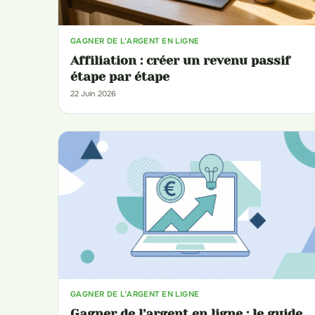
GAGNER DE L’ARGENT EN LIGNE
Affiliation : créer un revenu passif
étape par étape
22 Juin 2026
GAGNER DE L’ARGENT EN LIGNE
Gagner de l’argent en ligne : le guide