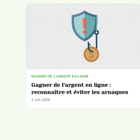
GAGNER DE L’ARGENT EN LIGNE
Gagner de l’argent en ligne :
reconnaître et éviter les arnaques
3 Juin 2026