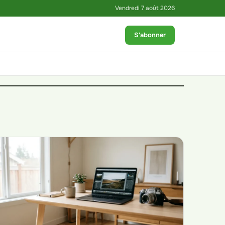
Vendredi 7 août 2026
S'abonner