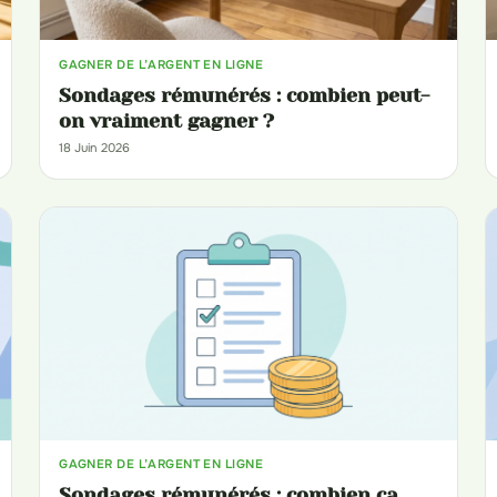
GAGNER DE L’ARGENT EN LIGNE
Sondages rémunérés : combien peut-
on vraiment gagner ?
18 Juin 2026
GAGNER DE L’ARGENT EN LIGNE
Sondages rémunérés : combien ça