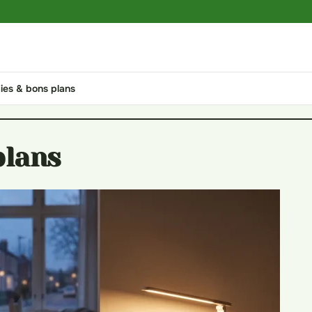
es & bons plans
plans