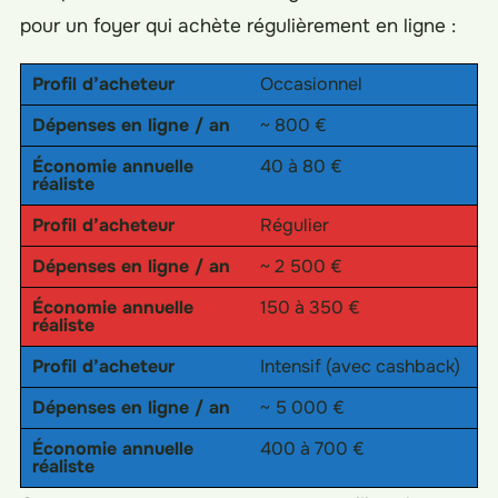
pour un foyer qui achète régulièrement en ligne :
Profil d’acheteur
Occasionnel
Dépenses en ligne / an
~ 800 €
Économie annuelle
40 à 80 €
réaliste
Profil d’acheteur
Régulier
Dépenses en ligne / an
~ 2 500 €
Économie annuelle
150 à 350 €
réaliste
Profil d’acheteur
Intensif (avec cashback)
Dépenses en ligne / an
~ 5 000 €
Économie annuelle
400 à 700 €
réaliste