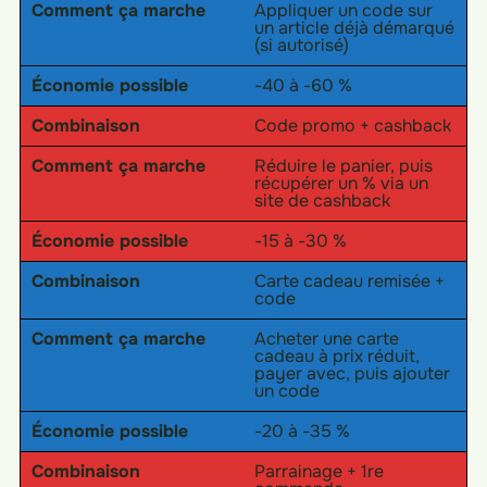
Comment ça marche
Appliquer un code sur
un article déjà démarqué
(si autorisé)
Économie possible
-40 à -60 %
Combinaison
Code promo + cashback
Comment ça marche
Réduire le panier, puis
récupérer un % via un
site de cashback
Économie possible
-15 à -30 %
Combinaison
Carte cadeau remisée +
code
Comment ça marche
Acheter une carte
cadeau à prix réduit,
payer avec, puis ajouter
un code
Économie possible
-20 à -35 %
Combinaison
Parrainage + 1re